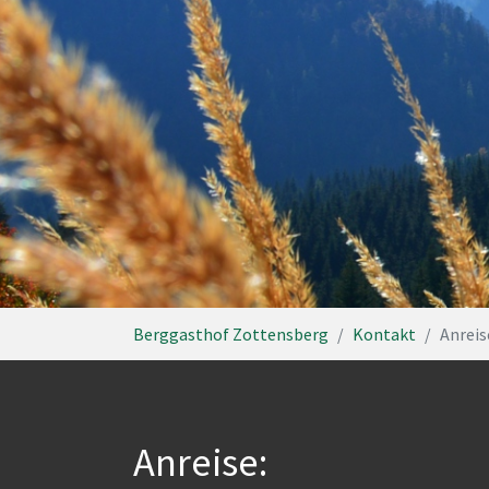
You are here:
Berggasthof Zottensberg
Kontakt
Anreis
Anreise: