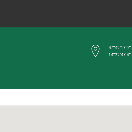
47°42'17.9"
14°22'47.4"